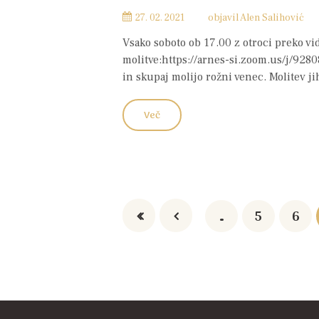
27. 02. 2021
objavil
Alen Salihović
Vsako soboto ob 17.00 z otroci preko v
molitve:https://arnes-si.zoom.us/j/928
in skupaj molijo rožni venec. Molitev ji
Več
…
5
6