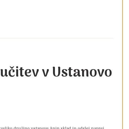
jučitev v Ustanovo
 v veliko družino ustanove Anin sklad in odslej naprej