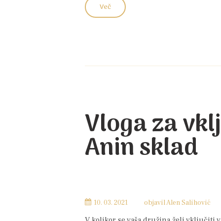
Več
Vloga za vkl
Anin sklad
10. 03. 2021
objavil
Alen Salihović
V kolikor se vaša družina želi vključiti