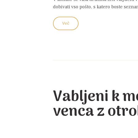
dobivati vso pošto, s katero boste sezn
Več
Vabljeni k m
venca z otro