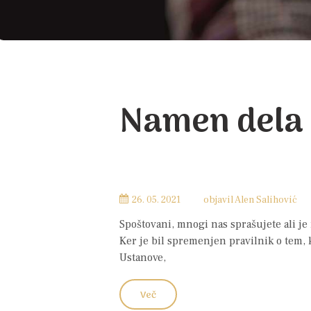
Namen dela
26. 05. 2021
objavil
Alen Salihović
Spoštovani, mnogi nas sprašujete ali j
Ker je bil spremenjen pravilnik o tem, 
Ustanove,
Več