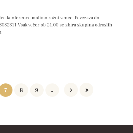
ideo konference molimo rožni venec. Povezava do
08082311 Vsak večer ob 21.00 se zbira skupina odraslih
h
7
8
9
…