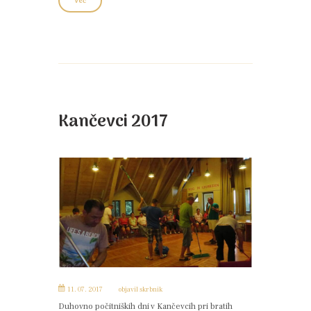
Več
Kančevci 2017
11. 07. 2017
objavil
skrbnik
Duhovno počitniških dni v Kančevcih pri bratih