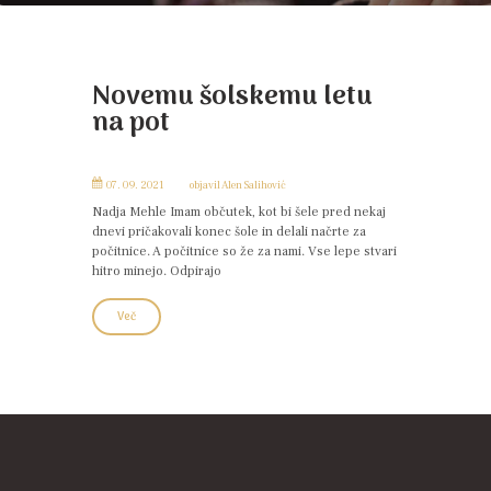
Novemu šolskemu letu
na pot
07. 09. 2021
objavil
Alen Salihović
Nadja Mehle Imam občutek, kot bi šele pred nekaj
dnevi pričakovali konec šole in delali načrte za
počitnice. A počitnice so že za nami. Vse lepe stvari
hitro minejo. Odpirajo
Več