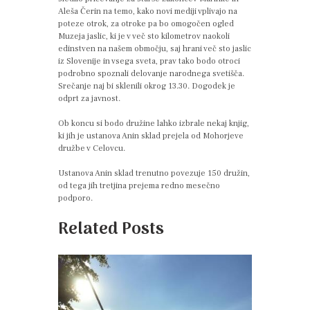
Aleša Čerin na temo, kako novi mediji vplivajo na
poteze otrok, za otroke pa bo omogočen ogled
Muzeja jaslic, ki je v več sto kilometrov naokoli
edinstven na našem območju, saj hrani več sto jaslic
iz Slovenije in vsega sveta, prav tako bodo otroci
podrobno spoznali delovanje narodnega svetišča.
Srečanje naj bi sklenili okrog 13.30. Dogodek je
odprt za javnost.
Ob koncu si bodo družine lahko izbrale nekaj knjig,
ki jih je ustanova Anin sklad prejela od Mohorjeve
družbe v Celovcu.
Ustanova Anin sklad trenutno povezuje 150 družin,
od tega jih tretjina prejema redno mesečno
podporo.
Related Posts