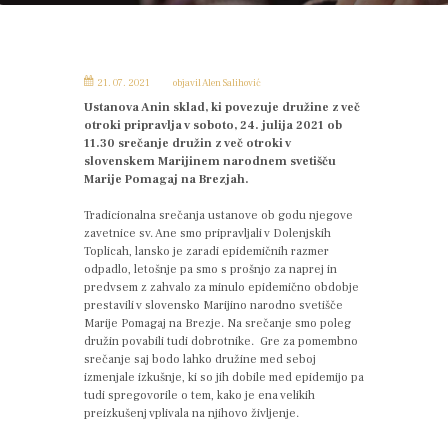
21. 07. 2021
objavil
Alen Salihović
Ustanova Anin sklad, ki povezuje družine z več
otroki pripravlja v soboto, 24. julija 2021 ob
11.30 srečanje družin z več otroki v
slovenskem Marijinem narodnem svetišču
Marije Pomagaj na Brezjah.
Tradicionalna srečanja ustanove ob godu njegove
zavetnice sv. Ane smo pripravljali v Dolenjskih
Toplicah, lansko je zaradi epidemičnih razmer
odpadlo, letošnje pa smo s prošnjo za naprej in
predvsem z zahvalo za minulo epidemično obdobje
prestavili v slovensko Marijino narodno svetišče
Marije Pomagaj na Brezje. Na srečanje smo poleg
družin povabili tudi dobrotnike. Gre za pomembno
srečanje saj bodo lahko družine med seboj
izmenjale izkušnje, ki so jih dobile med epidemijo pa
tudi spregovorile o tem, kako je ena velikih
preizkušenj vplivala na njihovo življenje.