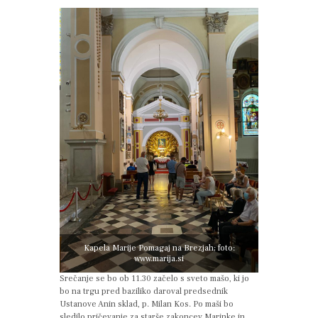
Kapela Marije Pomagaj na Brezjah; foto:
www.marija.si
Srečanje se bo ob 11.30 začelo s sveto mašo, ki jo
bo na trgu pred baziliko daroval predsednik
Ustanove Anin sklad, p. Milan Kos. Po maši bo
sledilo pričevanje za starše zakoncev Marinke in