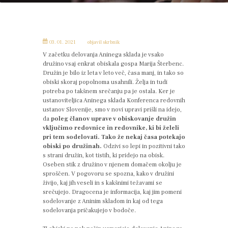
03. 01. 2021
objavil
skrbnik
V začetku delovanja Aninega sklada je vsako
družino vsaj enkrat obiskala gospa Marija Šterbenc.
Družin je bilo iz leta v leto več, časa manj, in tako so
obiski skoraj popolnoma usahnili. Želja in tudi
potreba po takšnem srečanju pa je ostala. Ker je
ustanoviteljica Aninega sklada Konferenca redovnih
ustanov Slovenije, smo v novi upravi prišli na idejo,
da
poleg članov uprave v obiskovanje družin
vključimo redovnice in redovnike, ki bi želeli
pri tem sodelovati. Tako že nekaj časa potekajo
obiski po družinah.
Odzivi so lepi in pozitivni tako
s strani družin, kot tistih, ki pridejo na obisk.
Oseben stik z družino v njenem domačem okolju je
sproščen. V pogovoru se spozna, kako v družini
živijo, kaj jih veseli in s kakšnimi težavami se
srečujejo. Dragocena je informacija, kaj jim pomeni
sodelovanje z Aninim skladom in kaj od tega
sodelovanja pričakujejo v bodoče.