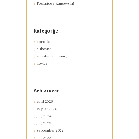
Počitnice v Kančevcih!
Kategorije
dogodki
duhovno
koristne informacije
novice
Arhiv novic
april
2025
avgust
2024
julij
2024
julij
2023
september
2022
julij
2022