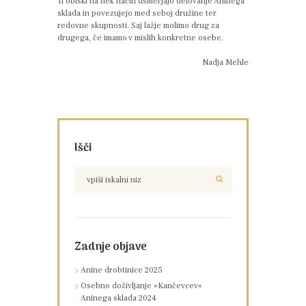
Ti obiski na nek način usmerjajo delovanje Aninega
sklada in povezujejo med seboj družine ter
redovne skupnosti. Saj lažje molimo drug za
drugega, če imamo v mislih konkretne osebe.
Nadja Mehle
Išči
Zadnje objave
Anine drobtinice 2025
Osebno doživljanje »Kančevcev«
Aninega sklada 2024